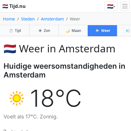
🇳🇱
🇳🇱 Tijd.nu
▾
Home
Steden
Amsterdam
Weer
⏱️
Tijd
☀️
Zon
🌙
Maan
🌦️
Weer
💨
🇳🇱 Weer in Amsterdam
Huidige weersomstandigheden in
Amsterdam
18°C
Voelt als 17°C. Zonnig.