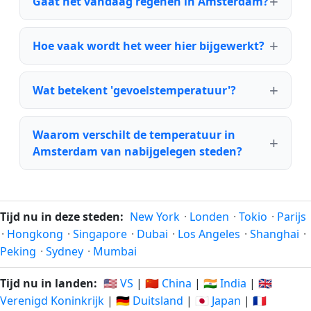
Gaat het vandaag regenen in Amsterdam?
Hoe vaak wordt het weer hier bijgewerkt?
Wat betekent 'gevoelstemperatuur'?
Waarom verschilt de temperatuur in
Amsterdam van nabijgelegen steden?
Tijd nu in deze steden:
New York
·
Londen
·
Tokio
·
Parijs
·
Hongkong
·
Singapore
·
Dubai
·
Los Angeles
·
Shanghai
·
Peking
·
Sydney
·
Mumbai
Tijd nu in landen:
🇺🇸 VS
|
🇨🇳 China
|
🇮🇳 India
|
🇬🇧
Verenigd Koninkrijk
|
🇩🇪 Duitsland
|
🇯🇵 Japan
|
🇫🇷