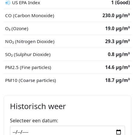
💨 US EPA Index
1 (Good)
CO (Carbon Monoxide)
230.0 μg/m³
O₃ (Ozone)
19.0 μg/m³
NO₂ (Nitrogen Dioxide)
29.3 μg/m³
SO₂ (Sulphur Dioxide)
0.8 μg/m³
PM2.5 (Fine particles)
14.6 μg/m³
PM10 (Coarse particles)
18.7 μg/m³
Historisch weer
Selecteer een datum: