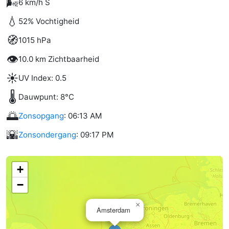
🌬️
6 km/h S
💧
52% Vochtigheid
🧭
1015 hPa
👁️
10.0 km Zichtbaarheid
☀️
UV Index: 0.5
🌡️
Dauwpunt: 8°C
🌅
Zonsopgang
: 06:13 AM
🌇
Zonsondergang
: 09:17 PM
+
−
×
Amsterdam