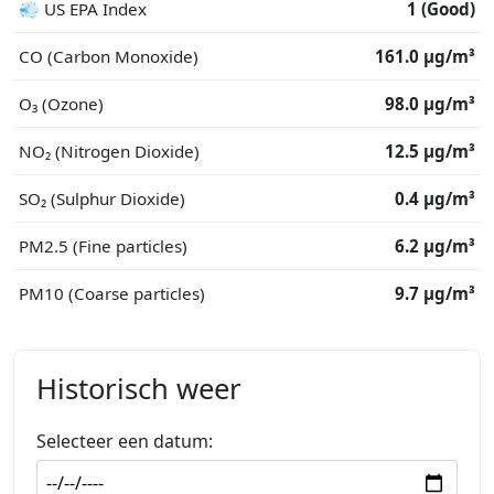
💨 US EPA Index
1 (Good)
CO (Carbon Monoxide)
161.0 μg/m³
O₃ (Ozone)
98.0 μg/m³
NO₂ (Nitrogen Dioxide)
12.5 μg/m³
SO₂ (Sulphur Dioxide)
0.4 μg/m³
PM2.5 (Fine particles)
6.2 μg/m³
PM10 (Coarse particles)
9.7 μg/m³
Historisch weer
Selecteer een datum: