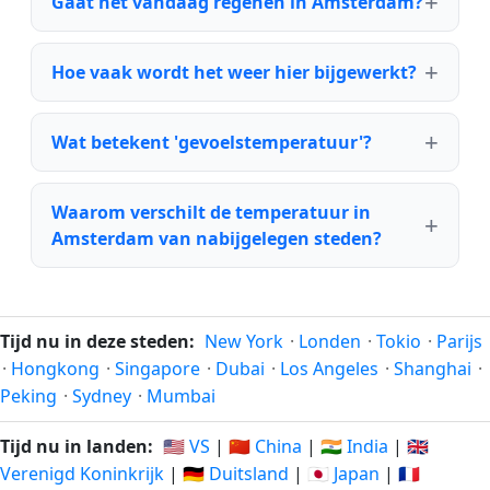
Gaat het vandaag regenen in Amsterdam?
Hoe vaak wordt het weer hier bijgewerkt?
Wat betekent 'gevoelstemperatuur'?
Waarom verschilt de temperatuur in
Amsterdam van nabijgelegen steden?
Tijd nu in deze steden:
New York
·
Londen
·
Tokio
·
Parijs
·
Hongkong
·
Singapore
·
Dubai
·
Los Angeles
·
Shanghai
·
Peking
·
Sydney
·
Mumbai
Tijd nu in landen:
🇺🇸 VS
|
🇨🇳 China
|
🇮🇳 India
|
🇬🇧
Verenigd Koninkrijk
|
🇩🇪 Duitsland
|
🇯🇵 Japan
|
🇫🇷