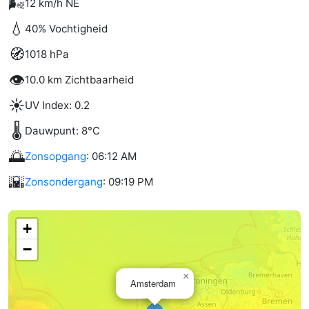
🌬️
12 km/h NE
💧
40% Vochtigheid
🧭
1018 hPa
👁️
10.0 km Zichtbaarheid
☀️
UV Index: 0.2
🌡️
Dauwpunt: 8°C
🌅
Zonsopgang
: 06:12 AM
🌇
Zonsondergang
: 09:19 PM
+
−
×
Amsterdam