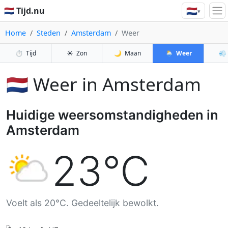
🇳🇱
🇳🇱 Tijd.nu
▾
Home
Steden
Amsterdam
Weer
⏱️
Tijd
☀️
Zon
🌙
Maan
🌦️
Weer
💨
🇳🇱 Weer in Amsterdam
Huidige weersomstandigheden in
Amsterdam
23°C
Voelt als 20°C. Gedeeltelijk bewolkt.